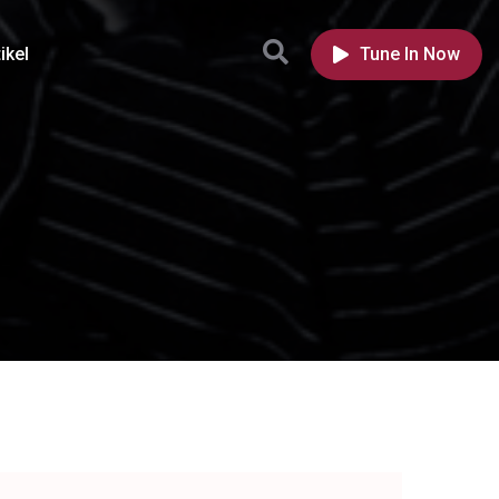
ikel
Tune In Now