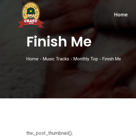
Home
Finish Me
Home
-
Music Tracks
-
Monthly Top
-
Finish Me
the_post_thumbnail();