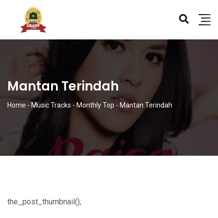
Mantan Terindah
Home
-
Music Tracks
-
Monthly Top
-
Mantan Terindah
the_post_thumbnail();