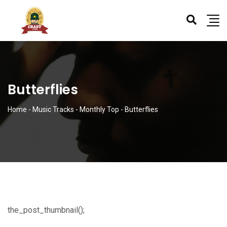
Butterflies
Home
-
Music Tracks
-
Monthly Top
-
Butterflies
the_post_thumbnail();