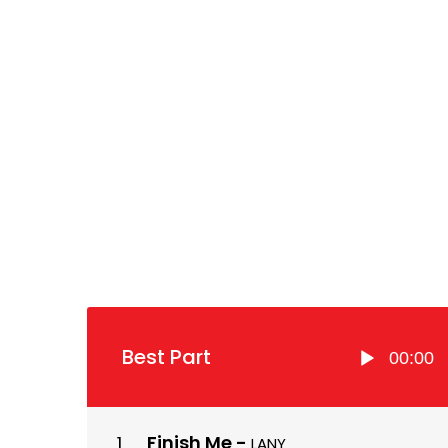
Pemutar
Best Part
00:00
Audio
Finish Me
-
LANY