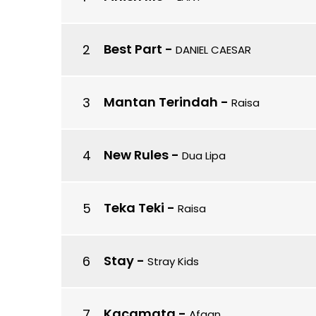
Best Part
-
DANIEL CAESAR
Mantan Terindah
-
Raisa
New Rules
-
Dua Lipa
Teka Teki
-
Raisa
Stay
-
Stray Kids
Kacamata
-
Afgan