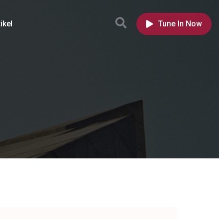
ikel
Tune In Now