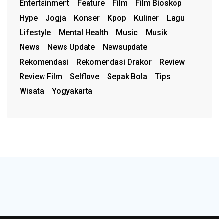
Entertainment
Feature
Film
Film Bioskop
Hype
Jogja
Konser
Kpop
Kuliner
Lagu
Lifestyle
Mental Health
Music
Musik
News
News Update
Newsupdate
Rekomendasi
Rekomendasi Drakor
Review
Review Film
Selflove
Sepak Bola
Tips
Wisata
Yogyakarta