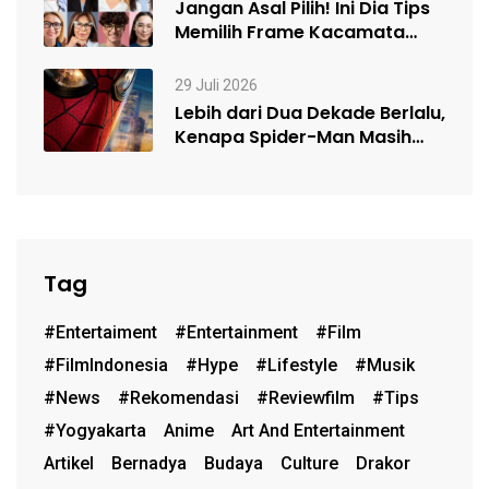
Jangan Asal Pilih! Ini Dia Tips
Memilih Frame Kacamata
Sesuai…
29 Juli 2026
Lebih dari Dua Dekade Berlalu,
Kenapa Spider-Man Masih
Begitu Populer?…
Tag
#entertaiment
#entertainment
#film
#FilmIndonesia
#hype
#lifestyle
#musik
#News
#rekomendasi
#reviewfilm
#Tips
#Yogyakarta
Anime
Art And Entertainment
Artikel
Bernadya
Budaya
Culture
Drakor