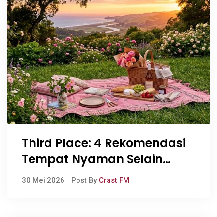
Third Place: 4 Rekomendasi
Tempat Nyaman Selain
Rumah dan Kampus Untuk
30 Mei 2026
Post By
Crast FM
Naikin Mood!