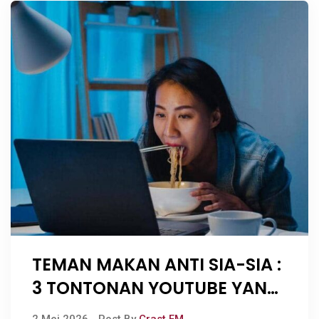
TEMAN MAKAN ANTI SIA-SIA :
3 TONTONAN YOUTUBE YANG
BUAT KAMU MAKIN PINTAR!
2 Mei 2026
Post By
Crast FM