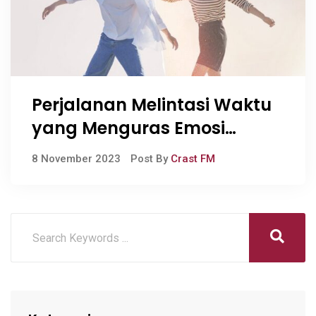
Perjalanan Melintasi Waktu
yang Menguras Emosi
dalam Melodrama “A Time
8 November 2023
Post By
Crast FM
Called You”