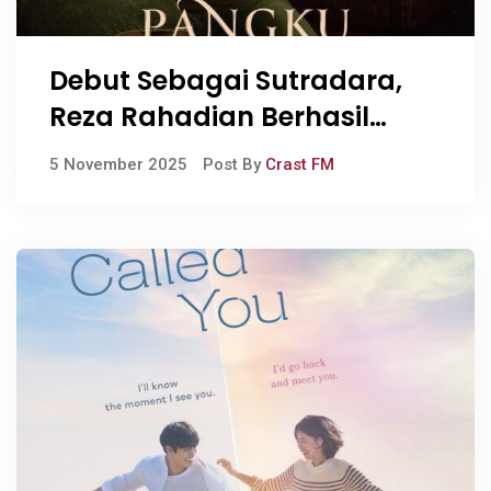
Debut Sebagai Sutradara,
Reza Rahadian Berhasil
Hadirkan Film Pangku yang
5 November 2025
Post By
Crast FM
Penuh Magis dan Makna