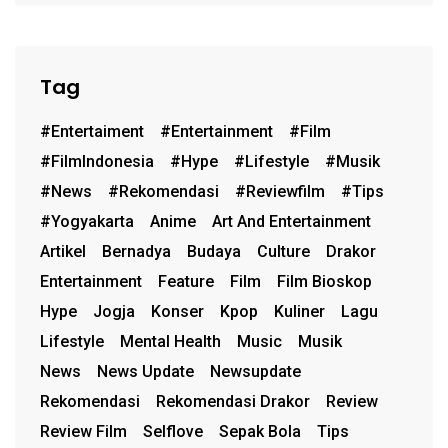
Tag
#entertaiment
#entertainment
#film
#FilmIndonesia
#hype
#lifestyle
#musik
#News
#rekomendasi
#reviewfilm
#Tips
#Yogyakarta
Anime
Art And Entertainment
Artikel
Bernadya
Budaya
Culture
Drakor
Entertainment
Feature
Film
Film Bioskop
Hype
Jogja
Konser
Kpop
Kuliner
Lagu
Lifestyle
Mental Health
Music
Musik
News
News Update
Newsupdate
Rekomendasi
Rekomendasi Drakor
Review
Review Film
Selflove
Sepak Bola
Tips