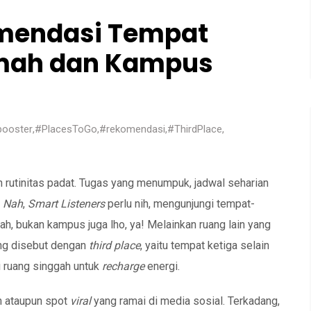
omendasi Tempat
mah dan Kampus
ooster
,
#PlacesToGo
,
#rekomendasi
,
#ThirdPlace
,
h rutinitas padat. Tugas yang menumpuk, jadwal seharian
.
Nah
,
Smart Listeners
perlu nih, mengunjungi tempat-
ah, bukan kampus juga lho, ya! Melainkan ruang lain yang
ang disebut dengan
third place
, yaitu tempat ketiga selain
i ruang singgah untuk
recharge
energi.
h ataupun spot
viral
yang ramai di media sosial. Terkadang,