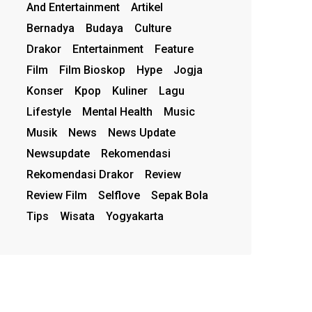
And Entertainment
Artikel
Bernadya
Budaya
Culture
Drakor
Entertainment
Feature
Film
Film Bioskop
Hype
Jogja
Konser
Kpop
Kuliner
Lagu
Lifestyle
Mental Health
Music
Musik
News
News Update
Newsupdate
Rekomendasi
Rekomendasi Drakor
Review
Review Film
Selflove
Sepak Bola
Tips
Wisata
Yogyakarta