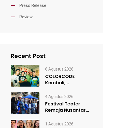
Press Release
Review
Recent Post
6 Agustus 2026
COLORCODE
Kembali,
Rancangan Awal
Menuju Constant
4 Agustus 2026
Change
Festival Teater
Remaja Nusantara
#5 Resmi Digelar,
Satukan Kelompok
1 Agustus 2026