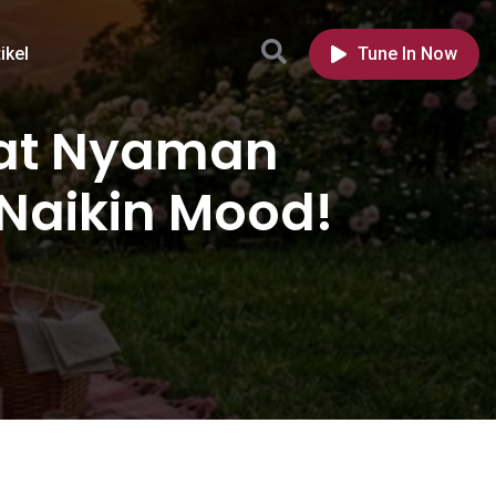
ikel
Tune In Now
pat Nyaman
Naikin Mood!