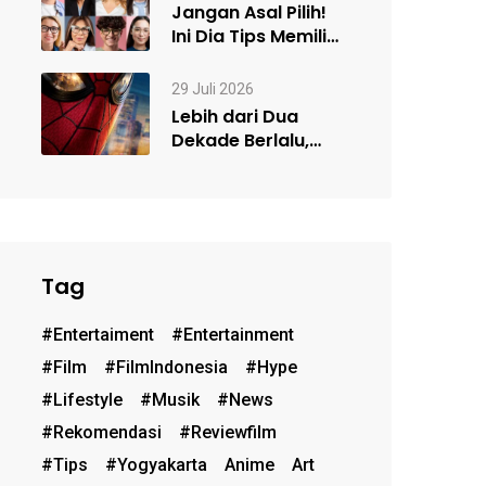
Teater…
Jangan Asal Pilih!
Ini Dia Tips Memilih
Frame Kacamata
Sesuai…
29 Juli 2026
Lebih dari Dua
Dekade Berlalu,
Kenapa Spider-
Man Masih Begitu
Populer?…
Tag
#entertaiment
#entertainment
#film
#FilmIndonesia
#hype
#lifestyle
#musik
#News
#rekomendasi
#reviewfilm
#Tips
#Yogyakarta
Anime
Art