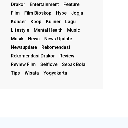
Drakor
Entertainment
Feature
Film
Film Bioskop
Hype
Jogja
Konser
Kpop
Kuliner
Lagu
Lifestyle
Mental Health
Music
Musik
News
News Update
Newsupdate
Rekomendasi
Rekomendasi Drakor
Review
Review Film
Selflove
Sepak Bola
Tips
Wisata
Yogyakarta