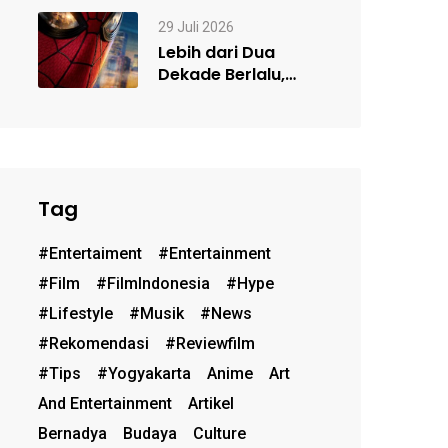
Frame Kacamata
Sesuai…
29 Juli 2026
Lebih dari Dua
Dekade Berlalu,
Kenapa Spider-
Man Masih Begitu
Populer?…
Tag
#entertaiment
#entertainment
#film
#FilmIndonesia
#hype
#lifestyle
#musik
#News
#rekomendasi
#reviewfilm
#Tips
#Yogyakarta
Anime
Art
And Entertainment
Artikel
Bernadya
Budaya
Culture