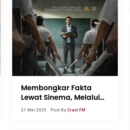
Membongkar Fakta
Lewat Sinema, Melalui
Review Mendalam
21 Mei 2025
Post By
Crast FM
“Pengepungan di Bukit
Duri”