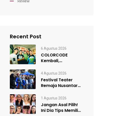
Review
Recent Post
6 Agustus 2026
COLORCODE
Kembali,
Rancangan Awal
Menuju Constant
4 Agustus 2026
Change
Festival Teater
Remaja Nusantara
#5 Resmi Digelar,
Satukan Kelompok
1 Agustus 2026
Teater…
Jangan Asal Pilih!
Ini Dia Tips Memilih