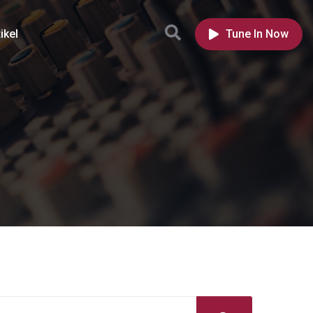
ikel
Tune In Now