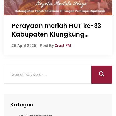
Perayaan meriah HUT ke-33
Kabupaten Klungkung
dengan Festival
28 April 2025
Post By
Crast FM
Semarapura 2025
Kategori