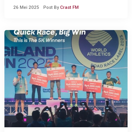
Music Awards Japan (MAJ)
26 Mei 2025
Post By
Crast FM
2025