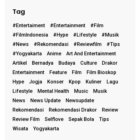
Tag
#entertaiment
#entertainment
#film
#FilmIndonesia
#hype
#lifestyle
#musik
#News
#rekomendasi
#reviewfilm
#Tips
#Yogyakarta
Anime
Art And Entertainment
Artikel
Bernadya
Budaya
Culture
Drakor
Entertainment
Feature
Film
Film Bioskop
Hype
Jogja
Konser
Kpop
Kuliner
Lagu
Lifestyle
Mental Health
Music
Musik
News
News Update
Newsupdate
Rekomendasi
Rekomendasi Drakor
Review
Review Film
Selflove
Sepak Bola
Tips
Wisata
Yogyakarta