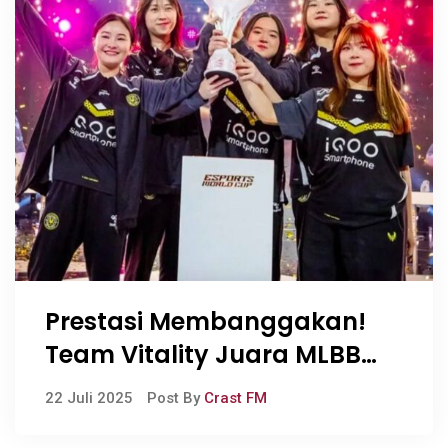
Prestasi Membanggakan!
Team Vitality Juara MLBB
Women’s Invitational 2025
22 Juli 2025
Post By
Crast FM