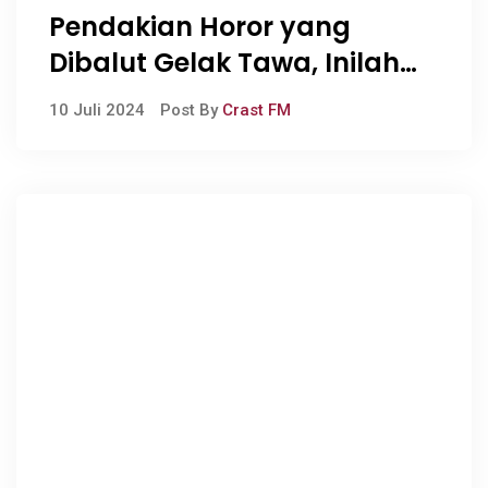
Pendakian Horor yang
Dibalut Gelak Tawa, Inilah
Ulasan Film “Sekawan Limo”
10 Juli 2024
Post By
Crast FM
Karya Bayu Skak