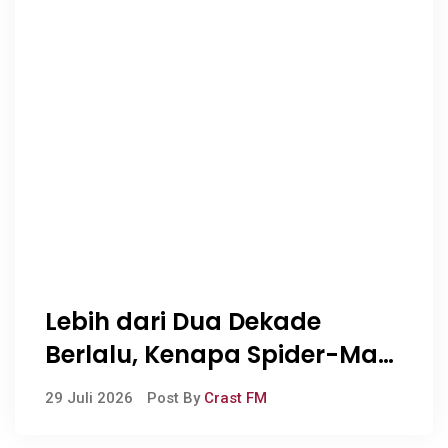
Lebih dari Dua Dekade
Berlalu, Kenapa Spider-Man
Masih Begitu Populer? Simak
29 Juli 2026
Post By
Crast FM
Sebelum Menonton Spider-