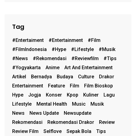
Tag
#entertaiment
#entertainment
#film
#FilmIndonesia
#hype
#lifestyle
#musik
#News
#rekomendasi
#reviewfilm
#Tips
#Yogyakarta
Anime
Art And Entertainment
Artikel
Bernadya
Budaya
Culture
Drakor
Entertainment
Feature
Film
Film Bioskop
Hype
Jogja
Konser
Kpop
Kuliner
Lagu
Lifestyle
Mental Health
Music
Musik
News
News Update
Newsupdate
Rekomendasi
Rekomendasi Drakor
Review
Review Film
Selflove
Sepak Bola
Tips