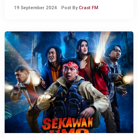
Menginspirasi, Film Laura
19 September 2024
Post By
Crast FM
Paling Banyak Ditonton Di
Bisokop!