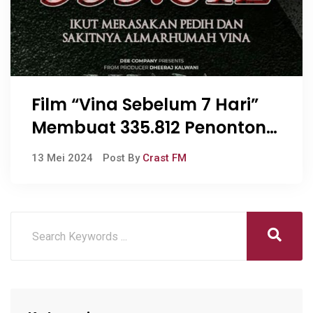
Film “Vina Sebelum 7 Hari”
Membuat 335.812 Penonton
Merasakan Kepedihan yang
13 Mei 2024
Post By
Crast FM
Sama