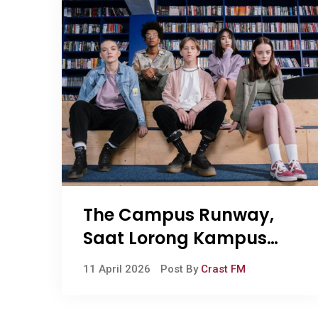
The Campus Runway,
Saat Lorong Kampus
Jadi Panggung Ekspresi
11 April 2026
Post By
Crast FM