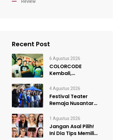
Review
Recent Post
6 Agustus 2026
COLORCODE
Kembali,
Rancangan Awal
Menuju Constant
4 Agustus 2026
Change
Festival Teater
Remaja Nusantara
#5 Resmi Digelar,
Satukan Kelompok
1 Agustus 2026
Teater…
Jangan Asal Pilih!
Ini Dia Tips Memilih