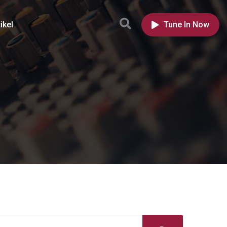
ikel
Tune In Now