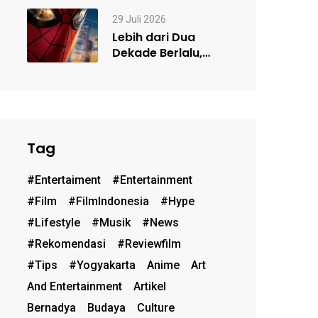
Frame Kacamata
Sesuai…
29 Juli 2026
Lebih dari Dua
Dekade Berlalu,
Kenapa Spider-
Man Masih Begitu
Populer?…
Tag
#entertaiment
#entertainment
#film
#FilmIndonesia
#hype
#lifestyle
#musik
#News
#rekomendasi
#reviewfilm
#Tips
#Yogyakarta
Anime
Art
And Entertainment
Artikel
Bernadya
Budaya
Culture