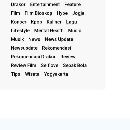
Drakor
Entertainment
Feature
Film
Film Bioskop
Hype
Jogja
Konser
Kpop
Kuliner
Lagu
Lifestyle
Mental Health
Music
Musik
News
News Update
Newsupdate
Rekomendasi
Rekomendasi Drakor
Review
Review Film
Selflove
Sepak Bola
Tips
Wisata
Yogyakarta