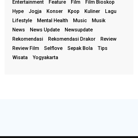
Entertainment
Feature
Film
Film Bioskop
Hype
Jogja
Konser
Kpop
Kuliner
Lagu
Lifestyle
Mental Health
Music
Musik
News
News Update
Newsupdate
Rekomendasi
Rekomendasi Drakor
Review
Review Film
Selflove
Sepak Bola
Tips
Wisata
Yogyakarta