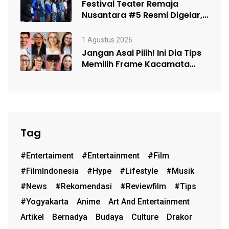
Festival Teater Remaja
Nusantara #5 Resmi Digelar,
Satukan Kelompok Teater…
1 Agustus 2026
Jangan Asal Pilih! Ini Dia Tips
Memilih Frame Kacamata
Sesuai…
Tag
#entertaiment
#entertainment
#film
#FilmIndonesia
#hype
#lifestyle
#musik
#News
#rekomendasi
#reviewfilm
#Tips
#Yogyakarta
Anime
Art And Entertainment
Artikel
Bernadya
Budaya
Culture
Drakor