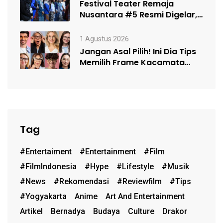
Festival Teater Remaja
Nusantara #5 Resmi Digelar,
Satukan Kelompok Teater…
1 Agustus 2026
Jangan Asal Pilih! Ini Dia Tips
Memilih Frame Kacamata
Sesuai…
Tag
#entertaiment
#entertainment
#film
#FilmIndonesia
#hype
#lifestyle
#musik
#News
#rekomendasi
#reviewfilm
#Tips
#Yogyakarta
Anime
Art And Entertainment
Artikel
Bernadya
Budaya
Culture
Drakor