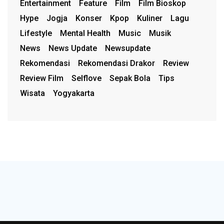
Entertainment
Feature
Film
Film Bioskop
Hype
Jogja
Konser
Kpop
Kuliner
Lagu
Lifestyle
Mental Health
Music
Musik
News
News Update
Newsupdate
Rekomendasi
Rekomendasi Drakor
Review
Review Film
Selflove
Sepak Bola
Tips
Wisata
Yogyakarta