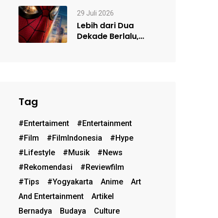
Frame Kacamata
Sesuai…
29 Juli 2026
Lebih dari Dua
Dekade Berlalu,
Kenapa Spider-
Man Masih Begitu
Populer?…
Tag
#entertaiment
#entertainment
#film
#FilmIndonesia
#hype
#lifestyle
#musik
#News
#rekomendasi
#reviewfilm
#Tips
#Yogyakarta
Anime
Art
And Entertainment
Artikel
Bernadya
Budaya
Culture