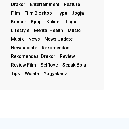
Drakor
Entertainment
Feature
Film
Film Bioskop
Hype
Jogja
Konser
Kpop
Kuliner
Lagu
Lifestyle
Mental Health
Music
Musik
News
News Update
Newsupdate
Rekomendasi
Rekomendasi Drakor
Review
Review Film
Selflove
Sepak Bola
Tips
Wisata
Yogyakarta