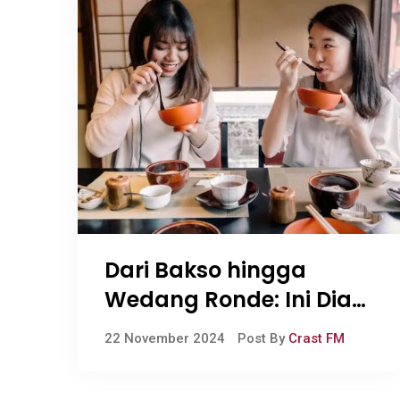
Dari Bakso hingga
Wedang Ronde: Ini Dia
Rekomendasi Santapan
22 November 2024
Post By
Crast FM
Cocok Saat Hujan Tiba!