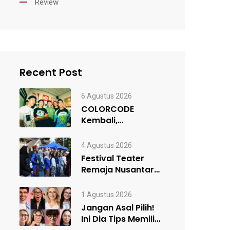
Review
Recent Post
6 Agustus 2026
COLORCODE
Kembali,
Rancangan Awal
Menuju Constant
4 Agustus 2026
Change
Festival Teater
Remaja Nusantara
#5 Resmi Digelar,
Satukan Kelompok
1 Agustus 2026
Teater…
Jangan Asal Pilih!
Ini Dia Tips Memilih