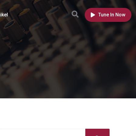
ikel
Tune In Now