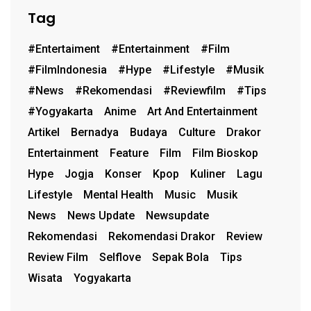
Tag
#entertaiment
#entertainment
#film
#FilmIndonesia
#hype
#lifestyle
#musik
#News
#rekomendasi
#reviewfilm
#Tips
#Yogyakarta
Anime
Art And Entertainment
Artikel
Bernadya
Budaya
Culture
Drakor
Entertainment
Feature
Film
Film Bioskop
Hype
Jogja
Konser
Kpop
Kuliner
Lagu
Lifestyle
Mental Health
Music
Musik
News
News Update
Newsupdate
Rekomendasi
Rekomendasi Drakor
Review
Review Film
Selflove
Sepak Bola
Tips
Wisata
Yogyakarta