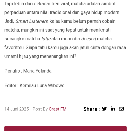
Tapi lebih dari sekadar tren viral, matcha adalah simbol
perpaduan antara nilai tradisional dan gaya hidup modern.
Jadi,
Smart Listeners
, kalau kamu belum pernah cobain
matcha, mungkin ini saat yang tepat untuk menikmati
secangkir matcha
latte
atau mencoba
dessert
matcha
favoritmu. Siapa tahu kamu juga akan jatuh cinta dengan rasa
umami hijau yang menenangkan ini?
Penulis : Maria Yolanda
Editor : Kemilau Luna Wibowo
Share :
Sha
14 Juni 2025
Post By
Crast FM
via
Ema