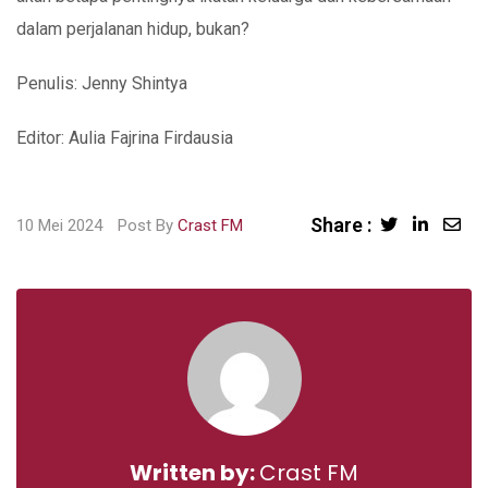
dalam perjalanan hidup, bukan?
Penulis: Jenny Shintya
Editor: Aulia Fajrina Firdausia
Share :
Sha
10 Mei 2024
Post By
Crast FM
via
Ema
Written by:
Crast FM