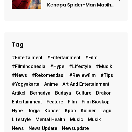
Kenapa Spider-Man Masih
Begitu Populer?…
Tag
#entertaiment
#entertainment
#film
#FilmIndonesia
#hype
#lifestyle
#musik
#News
#rekomendasi
#reviewfilm
#Tips
#Yogyakarta
Anime
Art And Entertainment
Artikel
Bernadya
Budaya
Culture
Drakor
Entertainment
Feature
Film
Film Bioskop
Hype
Jogja
Konser
Kpop
Kuliner
Lagu
Lifestyle
Mental Health
Music
Musik
News
News Update
Newsupdate