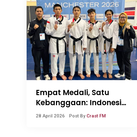
Empat Medali, Satu
Kebanggaan: Indonesia
Menggema di Inggris
28 April 2026
Post By
Crast FM