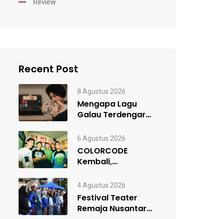
Review
Recent Post
8 Agustus 2026
Mengapa Lagu
Galau Terdengar
Sangat Memikat?
Ini dia
6 Agustus 2026
Penjelasannya!
COLORCODE
Kembali,
Rancangan Awal
Menuju Constant
4 Agustus 2026
Change
Festival Teater
Remaja Nusantara