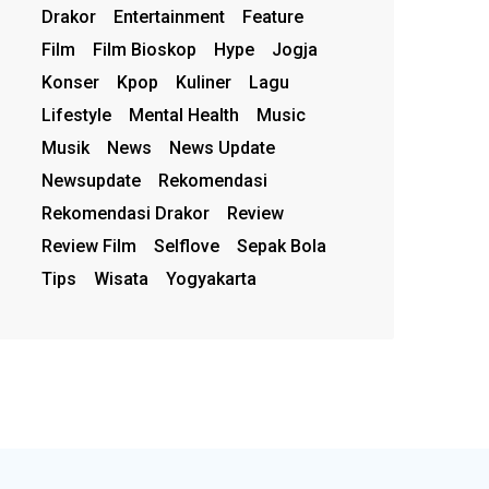
Drakor
Entertainment
Feature
Film
Film Bioskop
Hype
Jogja
Konser
Kpop
Kuliner
Lagu
Lifestyle
Mental Health
Music
Musik
News
News Update
Newsupdate
Rekomendasi
Rekomendasi Drakor
Review
Review Film
Selflove
Sepak Bola
Tips
Wisata
Yogyakarta