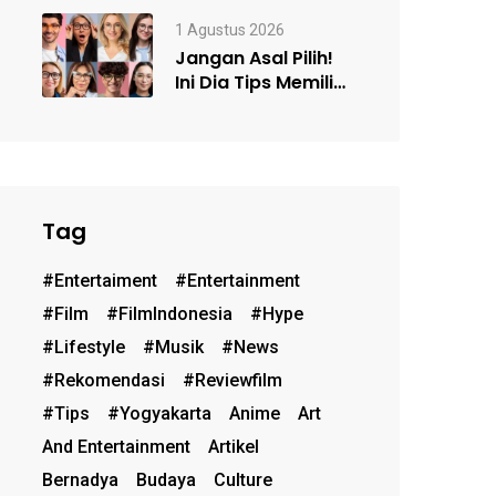
#5 Resmi Digelar,
Satukan Kelompok
1 Agustus 2026
Teater…
Jangan Asal Pilih!
Ini Dia Tips Memilih
Frame Kacamata
Sesuai…
Tag
#entertaiment
#entertainment
#film
#FilmIndonesia
#hype
#lifestyle
#musik
#News
#rekomendasi
#reviewfilm
#Tips
#Yogyakarta
Anime
Art
And Entertainment
Artikel
Bernadya
Budaya
Culture