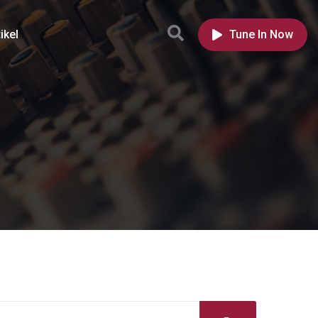
ikel
Tune In Now