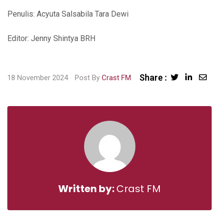
Penulis: Acyuta Salsabila Tara Dewi
Editor: Jenny Shintya BRH
Share :
Sha
18 November 2024
Post By
Crast FM
via
Ema
Written by:
Crast FM