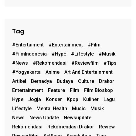
Tag
#entertaiment
#entertainment
#film
#FilmIndonesia
#hype
#lifestyle
#musik
#News
#rekomendasi
#reviewfilm
#Tips
#Yogyakarta
Anime
Art And Entertainment
Artikel
Bernadya
Budaya
Culture
Drakor
Entertainment
Feature
Film
Film Bioskop
Hype
Jogja
Konser
Kpop
Kuliner
Lagu
Lifestyle
Mental Health
Music
Musik
News
News Update
Newsupdate
Rekomendasi
Rekomendasi Drakor
Review
Review Film
Selflove
Sepak Bola
Tips