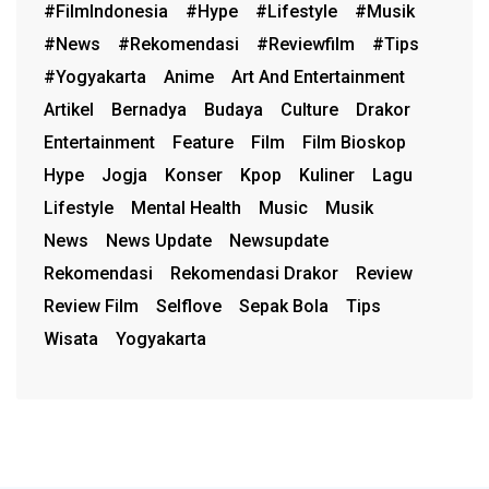
#FilmIndonesia
#hype
#lifestyle
#musik
#News
#rekomendasi
#reviewfilm
#Tips
#Yogyakarta
Anime
Art And Entertainment
Artikel
Bernadya
Budaya
Culture
Drakor
Entertainment
Feature
Film
Film Bioskop
Hype
Jogja
Konser
Kpop
Kuliner
Lagu
Lifestyle
Mental Health
Music
Musik
News
News Update
Newsupdate
Rekomendasi
Rekomendasi Drakor
Review
Review Film
Selflove
Sepak Bola
Tips
Wisata
Yogyakarta