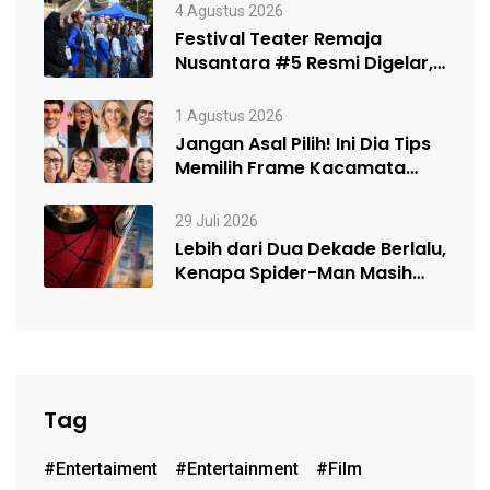
4 Agustus 2026
Festival Teater Remaja
Nusantara #5 Resmi Digelar,
Satukan Kelompok Teater…
1 Agustus 2026
Jangan Asal Pilih! Ini Dia Tips
Memilih Frame Kacamata
Sesuai…
29 Juli 2026
Lebih dari Dua Dekade Berlalu,
Kenapa Spider-Man Masih
Begitu Populer?…
Tag
#entertaiment
#entertainment
#film