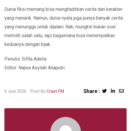
Dunia fiksi memang bisa menghadirkan cerita dan karakter
yang menarik. Namun, dunia nyata juga punya banyak cerita
yang menunggu untuk dijalani. Nah, mungkin bukan soal
memilih salah satu, tapi bagaimana bisa menempatkan
keduanya dengan bijak.
Penulis: Erfita Adelia
Editor: Najwa Asyilah Aliaputri
Share :
Sha
6 Juni 2026
Post By
Crast FM
via
Ema