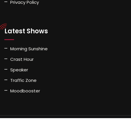
Privacy Policy
Latest Shows
Morning Sunshine
Crast Hour
Speaker
Traffic Zone
Moodbooster
© 2024 CRAST FM | Developed by Wesclic Studio