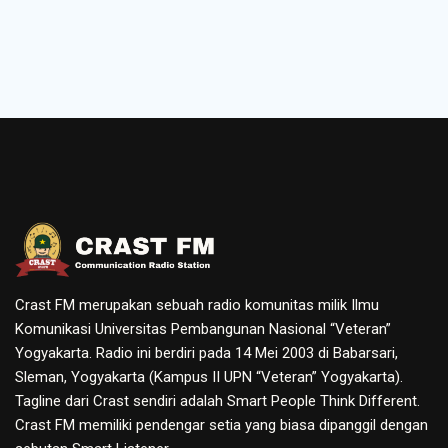
Crast FM merupakan sebuah radio komunitas milik Ilmu
Komunikasi Universitas Pembangunan Nasional “Veteran”
Yogyakarta. Radio ini berdiri pada 14 Mei 2003 di Babarsari,
Sleman, Yogyakarta (Kampus II UPN “Veteran” Yogyakarta).
Tagline dari Crast sendiri adalah Smart People Think Different.
Crast FM memiliki pendengar setia yang biasa dipanggil dengan