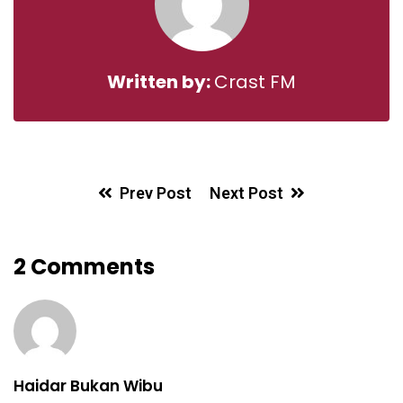
Written by:
Crast FM
Prev Post
Next Post
2 Comments
Haidar Bukan Wibu