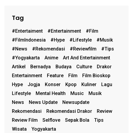
Tag
#entertaiment
#entertainment
#film
#FilmIndonesia
#hype
#lifestyle
#musik
#News
#rekomendasi
#reviewfilm
#Tips
#Yogyakarta
Anime
Art And Entertainment
Artikel
Bernadya
Budaya
Culture
Drakor
Entertainment
Feature
Film
Film Bioskop
Hype
Jogja
Konser
Kpop
Kuliner
Lagu
Lifestyle
Mental Health
Music
Musik
News
News Update
Newsupdate
Rekomendasi
Rekomendasi Drakor
Review
Review Film
Selflove
Sepak Bola
Tips
Wisata
Yogyakarta