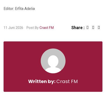
Editor: Erfita Adelia
Share :
Sha
11 Juni 2026
Post By
Crast FM
via
Ema
Written by:
Crast FM