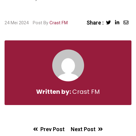
Share :
Sha
24 Mei 2024
Post By
Crast FM
via
Ema
Written by:
Crast FM
Prev Post
Next Post