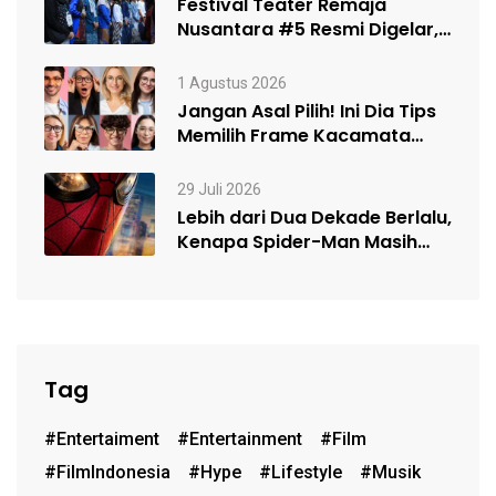
Festival Teater Remaja
Nusantara #5 Resmi Digelar,
Satukan Kelompok Teater…
1 Agustus 2026
Jangan Asal Pilih! Ini Dia Tips
Memilih Frame Kacamata
Sesuai…
29 Juli 2026
Lebih dari Dua Dekade Berlalu,
Kenapa Spider-Man Masih
Begitu Populer?…
Tag
#entertaiment
#entertainment
#film
#FilmIndonesia
#hype
#lifestyle
#musik